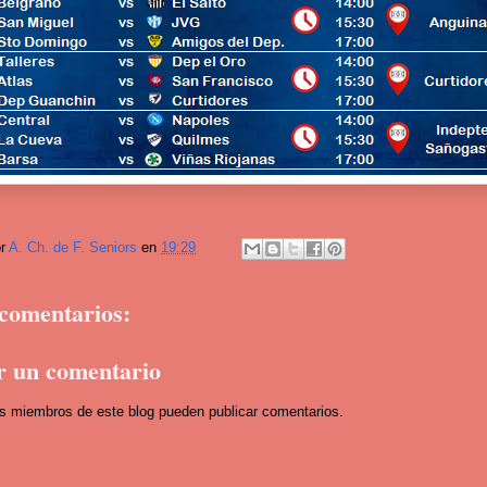
or
A. Ch. de F. Seniors
en
19:29
comentarios:
r un comentario
os miembros de este blog pueden publicar comentarios.