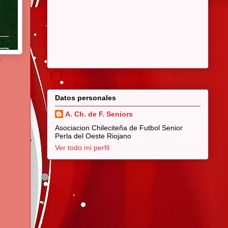
r
Datos personales
A. Ch. de F. Seniors
Asociacion Chileciteña de Futbol Senior
Perla del Oeste Riojano
Ver todo mi perfil