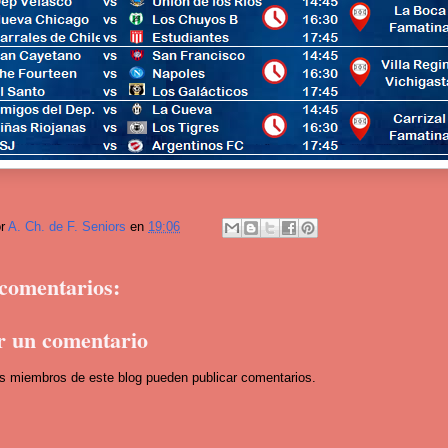
or
A. Ch. de F. Seniors
en
19:06
comentarios:
r un comentario
os miembros de este blog pueden publicar comentarios.