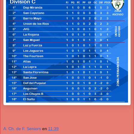
A. Ch. de F. Seniors
en
11:39