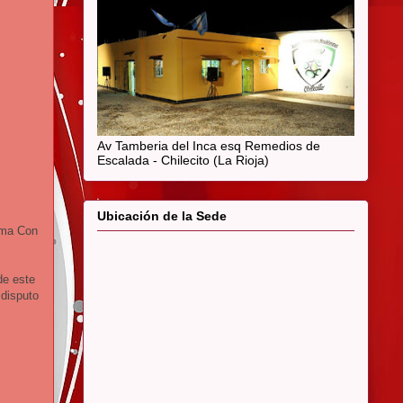
Av Tamberia del Inca esq Remedios de
Escalada - Chilecito (La Rioja)
Ubicación de la Sede
ama Con
de este
 disputo