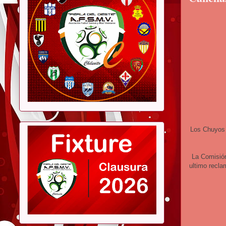
Los Chuyos 
La Comisión
ultimo recla