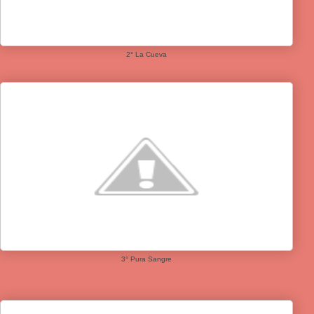
2° La Cueva
3° Pura Sangre