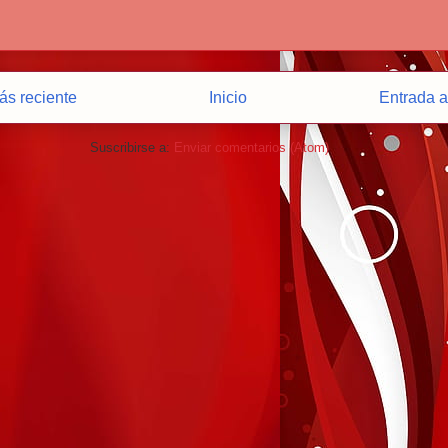
ás reciente
Inicio
Entrada a
Suscribirse a:
Enviar comentarios (Atom)