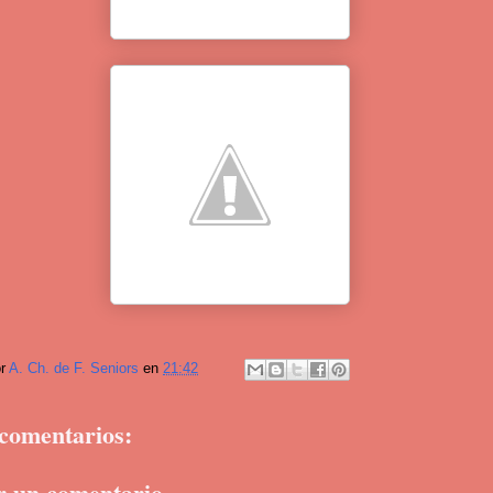
or
A. Ch. de F. Seniors
en
21:42
comentarios:
r un comentario