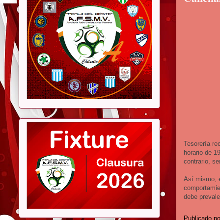
Tesorería re
horario de 1
contrario, s
Así mismo, e
comportamien
debe prevale
Publicado p