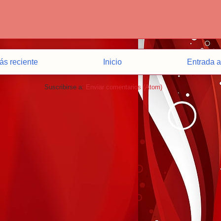
ás reciente
Inicio
Entrada a
Suscribirse a:
Enviar comentarios (Atom)