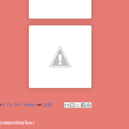
or
A. Ch. de F. Seniors
en
23:59
comentarios: