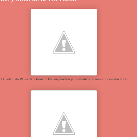
El partido de Plumerillo - Peñarol fue suspendido por disturbios, el marcador estaba 0 a 0